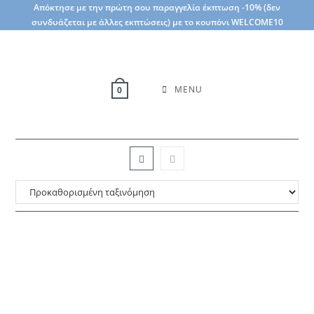
Skip
Απόκτησε με την πρώτη σου παραγγελία έκπτωση -10% (δεν
συνδυάζεται με άλλες εκπτώσεις) με το κουπόνι WELCOME10
to
content
MENU
0