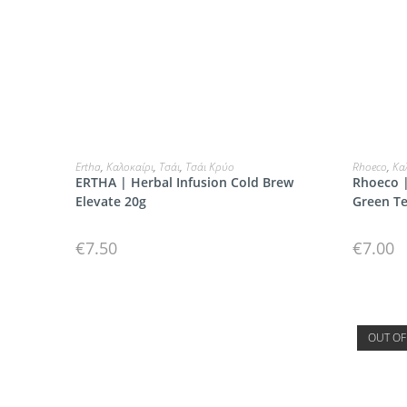
ΠΡΟΣΘΗΚΗ
Ertha
,
Καλοκαίρι
,
Τσάι
,
Τσάι Κρύο
Rhoeco
,
Κα
ERTHA | Herbal Infusion Cold Brew
Rhoeco |
Elevate 20g
Green Te
€
7.50
€
7.00
OUT OF