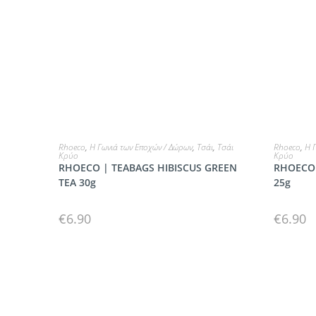
ΠΡΟΣΘΗΚΗ
Rhoeco
,
Η Γωνιά των Εποχών / Δώρων
,
Τσάι
,
Τσάι
Rhoeco
,
Η 
Κρύο
Κρύο
RHOECO | TEABAGS HIBISCUS GREEN
RHOECO 
TEA 30g
25g
€
6.90
€
6.90