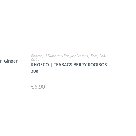
ΠΡΟΣΘΗΚΗ
Rhoeco
,
Η Γωνιά των Εποχών / Δώρων
,
Τσάι
,
Τσάι
Κρύο
on Ginger
RHOECO | TEABAGS BERRY ROOIBOS
30g
€
6.90