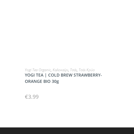
ΠΡΟΣΘΗΚΗ
Yogi Tea Organic
,
Καλοκαίρι
,
Τσάι
,
Τσάι Κρύο
YOGI TEA | COLD BREW STRAWBERRY-
ORANGE ΒΙΟ 30g
€
3.99