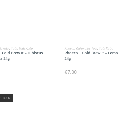
ΠΡΟΣΘΗΚΗ
ΠΡΟΣΘΗΚΗ
λοκαίρι
,
Τσάι
,
Τσάι Κρύο
Rhoeco
,
Καλοκαίρι
,
Τσάι
,
Τσάι Κρύο
 Cold Brew It – Hibiscus
Rhoeco | Cold Brew It – Lem
a 24g
24g
€
7.00
 STOCK