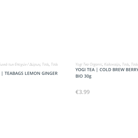
ΔΙΑΒΆΣΤΕ ΠΕΡΙΣΣΌΤΕΡΑ
ΠΡΟΣΘΗΚΗ
Γωνιά των Εποχών / Δώρων
,
Τσάι
,
Τσάι
Yogi Tea Organic
,
Καλοκαίρι
,
Τσάι
,
Τσά
YOGI TEA | COLD BREW BERR
| TEABAGS LEMON GINGER
ΒΙΟ 30g
€
3.99