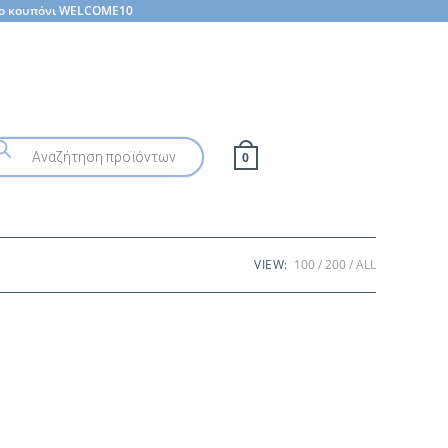
 το κουπόνι WELCOME10
oducts
arch
0
VIEW:
100
200
ALL