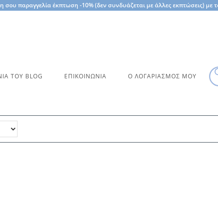
η σου παραγγελία έκπτωση -10% (δεν συνδυάζεται με άλλες εκπτώσεις) με
Pr
ΝΙΆ ΤΟΥ BLOG
ΕΠΙΚΟΙΝΩΝΊΑ
Ο ΛΟΓΑΡΙΑΣΜΌΣ ΜΟΥ
se