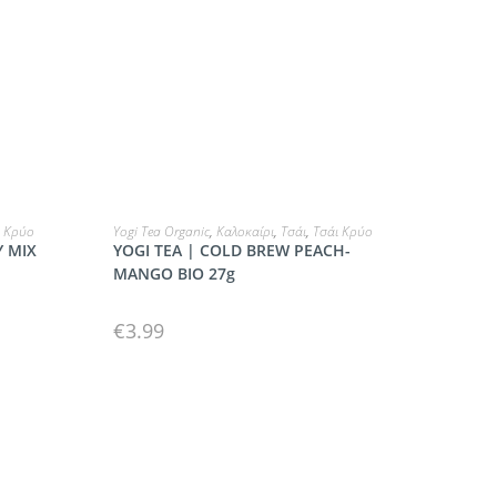
ΠΡΟΣΘΗΚΗ
ι Κρύο
Yogi Tea Organic
,
Καλοκαίρι
,
Τσάι
,
Τσάι Κρύο
Y MIX
YOGI TEA | COLD BREW PEACH-
MANGO ΒΙΟ 27g
€
3.99