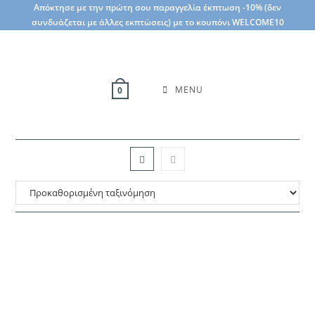
Skip
Απόκτησε με την πρώτη σου παραγγελία έκπτωση -10% (δεν
συνδυάζεται με άλλες εκπτώσεις) με το κουπόνι WELCOME10
to
content
MENU
0