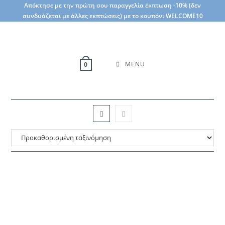
Skip
Απόκτησε με την πρώτη σου παραγγελία έκπτωση -10% (δεν
συνδυάζεται με άλλες εκπτώσεις) με το κουπόνι WELCOME10
to
content
MENU
0