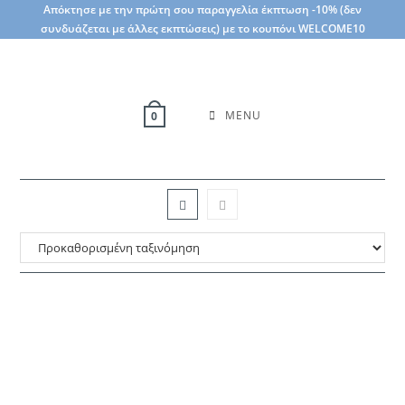
Skip
Απόκτησε με την πρώτη σου παραγγελία έκπτωση -10% (δεν
συνδυάζεται με άλλες εκπτώσεις) με το κουπόνι WELCOME10
to
content
MENU
0