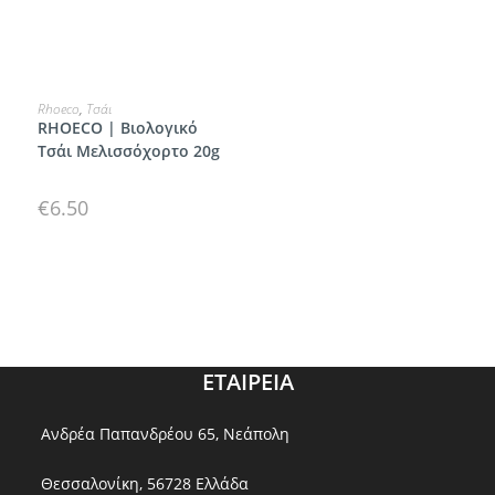
ΠΡΟΣΘΗΚΗ
Rhoeco
,
Τσάι
RHOECO | Βιολογικό
Τσάι Μελισσόχορτο 20g
€
6.50
ΕΤΑΙΡΕΙΑ
Ανδρέα Παπανδρέου 65, Νεάπολη
Θεσσαλονίκη, 56728 Ελλάδα