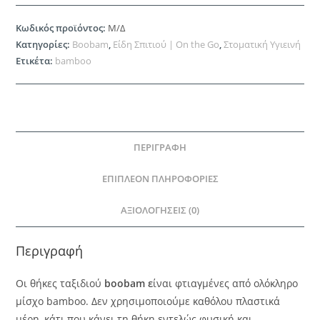
Κωδικός προϊόντος:
Μ/Δ
Κατηγορίες:
Boobam
,
Είδη Σπιτιού | On the Go
,
Στοματική Υγιεινή
Ετικέτα:
bamboo
ΠΕΡΙΓΡΑΦΉ
ΕΠΙΠΛΈΟΝ ΠΛΗΡΟΦΟΡΊΕΣ
ΑΞΙΟΛΟΓΉΣΕΙΣ (0)
Περιγραφή
Οι θήκες ταξιδιού
boobam ε
ίναι φτιαγμένες από ολόκληρο
μίσχο bamboo. Δεν χρησιμοποιούμε καθόλου πλαστικά
μέρη, κάτι που κάνει τη θήκη εντελώς φυσική και