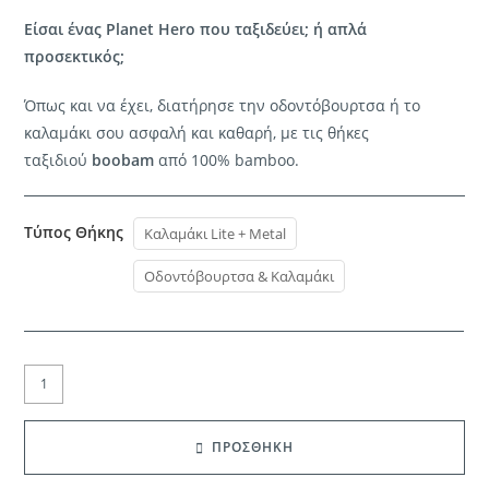
through
€9.99
Είσαι ένας Planet Hero που ταξιδεύει; ή απλά
προσεκτικός;
Όπως και να έχει, διατήρησε την οδοντόβουρτσα ή το
καλαμάκι σου ασφαλή και καθαρή, με τις θήκες
ταξιδιού
boobam
από 100% bamboo.
Τύπος Θήκης
Καλαμάκι Lite + Metal
Οδοντόβουρτσα & Καλαμάκι
BOOBAM®
|
Θήκη
ΠΡΟΣΘΗΚΗ
Ταξιδίου
ποσότητα