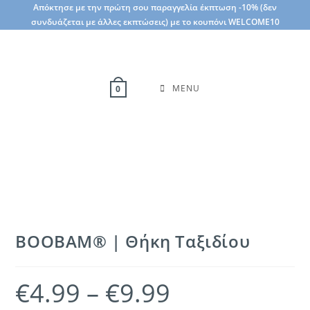
Skip
Απόκτησε με την πρώτη σου παραγγελία έκπτωση -10% (δεν
συνδυάζεται με άλλες εκπτώσεις) με το κουπόνι WELCOME10
to
content
MENU
0
BOOBAM® | Θήκη Ταξιδίου
€
4.99
–
€
9.99
Price
range:
€4.99