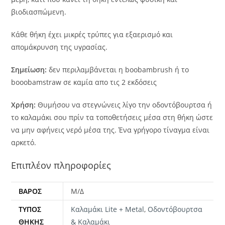
βιοδιασπώμενη.
Κάθε θήκη έχει μικρές τρύπες για εξαερισμό και
απομάκρυνση της υγρασίας.
Σημείωση:
δεν περιλαμβάνεται η boobambrush ή το
booobamstraw σε καμία απο τις 2 εκδόσεις
Χρήση:
Θυμήσου να στεγνώνεις λίγο την οδοντόβουρτσα ή
το καλαμάκι σου πρίν τα τοποθετήσεις μέσα στη θήκη ώστε
να μην αφήνεις νερό μέσα της. Ένα γρήγορο τίναγμα είναι
αρκετό.
Επιπλέον πληροφορίες
ΒΆΡΟΣ
Μ/Δ
ΤΎΠΟΣ
Καλαμάκι Lite + Metal
,
Οδοντόβουρτσα
ΘΉΚΗΣ
& Καλαμάκι