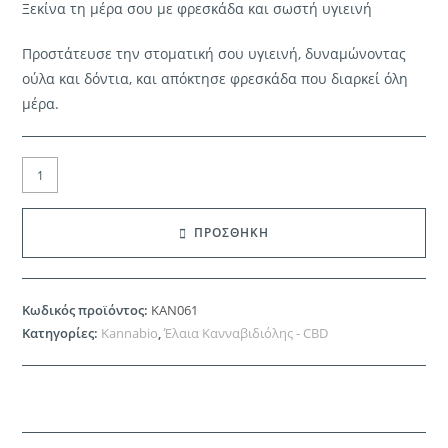
€25.40.
Ξεκίνα τη μέρα σου με φρεσκάδα και σωστή υγιεινή
Προστάτευσε την στοματική σου υγιεινή, δυναμώνοντας
ούλα και δόντια, και απόκτησε φρεσκάδα που διαρκεί όλη
μέρα.
KANNABIO
|
RESTORE
ΠΡΟΣΘΗΚΗ
CBD
5%
+
Κωδικός προϊόντος:
KAN061
Εκχυλίσματα
Κατηγορίες:
Kannabio
,
Έλαια Κανναβιδιόλης - CBD
βοτάνων
+
Βιταμίνες
(10ml)
ποσότητα