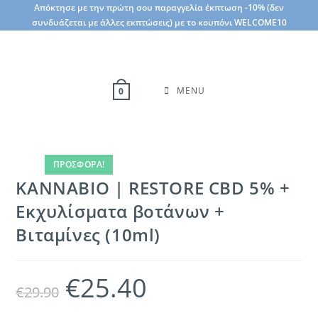
Skip
Απόκτησε με την πρώτη σου παραγγελία έκπτωση -10% (δεν
συνδυάζεται με άλλες εκπτώσεις) με το κουπόνι WELCOME10
to
content
MENU
0
ΠΡΟΣΦΟΡΆ!
KANNABIO | RESTORE CBD 5% +
Εκχυλίσματα βοτάνων +
Βιταμίνες (10ml)
€
25.40
Original
Η
€
29.90
price
τρέχουσα
was:
τιμή
€29.90.
είναι: