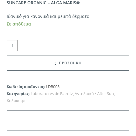
SUNCARE ORGANIC – ALGA MARIS®
Ιδανικό για κανονικά και μεικτά δέρματα
Σε απόθεμα
Laboratoires
de
Biarritz
ΠΡΟΣΘΗΚΗ
|
Αντηλιακό
Σπρέι
Κωδικός προϊόντος:
LDB005
Προσώπου
Κατηγορίες:
Laboratoires de Biarritz
,
Αντηλιακά / After Sun
,
&
Καλοκαίρι
Σώματος
SFP30
100ml
ποσότητα