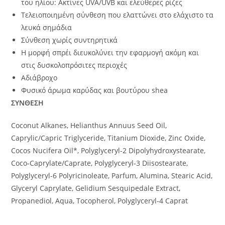
του ηλίου: Ακτίνες UVA/UVB και ελεύθερες ρίζες
Τελειοποιημένη σύνθεση που ελαττώνει στο ελάχιστο τα
λευκά σημάδια
Σύνθεση χωρίς συντηρητικά
Η μορφή σπρέι διευκολύνει την εφαρμογή ακόμη και
στις δυσκολοπρόσιτες περιοχές
Αδιάβροχο
Φυσικό άρωμα καρύδας και βουτύρου shea
ΣΥΝΘΕΣΗ
Coconut Alkanes, Helianthus Annuus Seed Oil,
Caprylic/Capric Triglyceride, Titanium Dioxide, Zinc Oxide,
Cocos Nucifera Oil*, Polyglyceryl-2 Dipolyhydroxystearate,
Coco-Caprylate/Caprate, Polyglyceryl-3 Diisostearate,
Polyglyceryl-6 Polyricinoleate, Parfum, Alumina, Stearic Acid,
Glyceryl Caprylate, Gelidium Sesquipedale Extract,
Propanediol, Aqua, Tocopherol, Polyglyceryl-4 Caprat