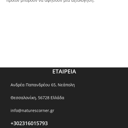
προϊόν μπορούν να αφήσουν μία αξιολόγηση.
ΕΤΑΙΡΕΙΑ
Ανδρέα Παπανδρέου 65, Νεάπολη
Θεσσαλονίκη, 56728 Ελλάδα
info@naturescorner.gr
+302316015793