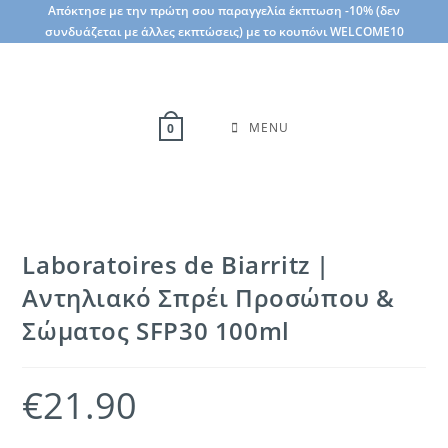
Skip
Απόκτησε με την πρώτη σου παραγγελία έκπτωση -10% (δεν
συνδυάζεται με άλλες εκπτώσεις) με το κουπόνι WELCOME10
to
content
MENU
0
Laboratoires de Biarritz |
Αντηλιακό Σπρέι Προσώπου &
Σώματος SFP30 100ml
€
21.90