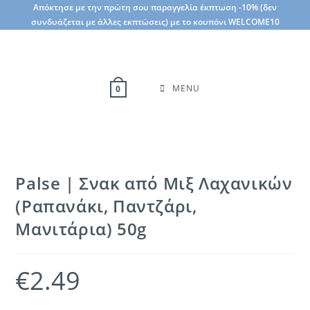
Skip
Απόκτησε με την πρώτη σου παραγγελία έκπτωση -10% (δεν
συνδυάζεται με άλλες εκπτώσεις) με το κουπόνι WELCOME10
to
content
MENU
0
Palse | Σνακ από Μιξ Λαχανικών
(Ραπανάκι, Παντζάρι,
Μανιτάρια) 50g
€
2.49