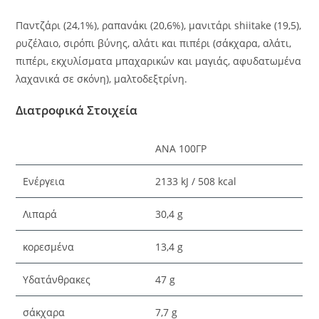
Παντζάρι (24,1%), ραπανάκι (20,6%), μανιτάρι shiitake (19,5),
ρυζέλαιο, σιρόπι βύνης, αλάτι και πιπέρι (σάκχαρα, αλάτι,
πιπέρι, εκχυλίσματα μπαχαρικών και μαγιάς, αφυδατωμένα
λαχανικά σε σκόνη), μαλτοδεξτρίνη.
Διατροφικά Στοιχεία
ΑΝΆ 100ΓΡ
Ενέργεια
2133 kJ / 508 kcal
Λιπαρά
30,4 g
κορεσμένα
13,4 g
Υδατάνθρακες
47 g
σάκχαρα
7,7 g