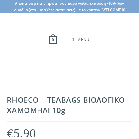
Skip
Απόκτησε με την πρώτη σου παραγγελία έκπτωση -10% (δεν
συνδυάζεται με άλλες εκπτώσεις) με το κουπόνι WELCOME10
to
content
MENU
0
RHOECO | TEABAGS ΒΙΟΛΟΓΙΚΟ
ΧΑΜΟΜΗΛΙ 10g
€
5.90