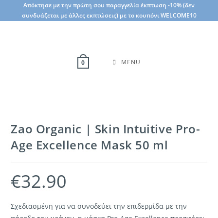
Skip
Απόκτησε με την πρώτη σου παραγγελία έκπτωση -10% (δεν
συνδυάζεται με άλλες εκπτώσεις) με το κουπόνι WELCOME10
to
content
MENU
0
Zao Organic | Skin Intuitive Pro-
Age Excellence Mask 50 ml
€
32.90
Σχεδιασμένη για να συνοδεύει την επιδερμίδα με την