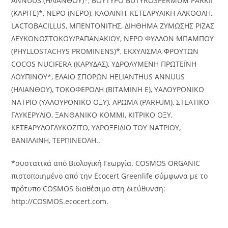
ANNUUS (ΗΛΙΑΝΘΟΥ)*, ΒΟΥΤΥΡΟ BUTYROSPERMUM PARKII
(ΚΑΡΙΤΕ)*, ΝΕΡΟ (ΝΕΡΟ), ΚΑΟΛΙΝΗ, ΚΕΤΕΑΡΥΛΙΚΗ ΑΛΚΟΟΛΗ,
LACTOBACILLUS, ΜΠΕΝΤΟΝΙΤΗΣ, ΔΙΗΘΗΜΑ ΖΥΜΩΣΗΣ ΡΙΖΑΣ
ΛΕΥΚΟΝΟΣΤΟΚΟΥ/ΡΑΠΑΝΑΚΙΟΥ, ΝΕΡΟ ΦΥΛΛΩΝ ΜΠΑΜΠΟΥ
(PHYLLOSTACHYS PROMINENS)*, ΕΚΧΥΛΙΣΜΑ ΦΡΟΥΤΩΝ
COCOS NUCIFERA (ΚΑΡΥΔΑΣ), ΥΔΡΟΛΥΜΕΝΗ ΠΡΩΤΕΪΝΗ
ΛΟΥΠΙΝΟΥ*, ΕΛΑΙΟ ΣΠΟΡΩΝ HELIANTHUS ANNUUS
(ΗΛΙΑΝΘΟΥ), ΤΟΚΟΦΕΡΟΛΗ (ΒΙΤΑΜΙΝΗ E), ΥΑΛΟΥΡΟΝΙΚΟ
ΝΑΤΡΙΟ (ΥΑΛΟΥΡΟΝΙΚΟ ΟΞΥ), ΑΡΩΜΑ (PARFUM), ΣΤΕΑΤΙΚΟ
ΓΛΥΚΕΡΥΛΙΟ, ΞΑΝΘΑΝΙΚΟ ΚΟΜΜΙ, ΚΙΤΡΙΚΟ ΟΞΥ,
ΚΕΤΕΑΡΥΛΟΓΛΥΚΟΖΙΤΟ, ΥΔΡΟΞΕΙΔΙΟ ΤΟΥ ΝΑΤΡΙΟΥ,
ΒΑΝΙΛΛΙΝΗ, ΤΕΡΠΙΝΕΟΛΗ..
*συστατικά από Βιολογική Γεωργία. COSMOS ORGANIC
πιστοποιημένο από την Ecocert Greenlife σύμφωνα με το
πρότυπο COSMOS διαθέσιμο στη διεύθυνση:
http://COSMOS.ecocert.com.