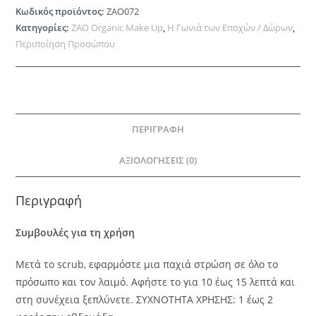
Κωδικός προϊόντος:
ZAO072
Age
Κατηγορίες:
ZAO Organic Make Up
,
Η Γωνιά των Εποχών / Δώρων
,
Excellence
Περιποίηση Προσώπου
Mask
50
ml
ποσότητα
ΠΕΡΙΓΡΑΦΉ
ΑΞΙΟΛΟΓΉΣΕΙΣ (0)
Περιγραφή
Συμβουλές για τη χρήση
Μετά το scrub, εφαρμόστε μια παχιά στρώση σε όλο το
πρόσωπο και τον λαιμό. Αφήστε το για 10 έως 15 λεπτά και
στη συνέχεια ξεπλύνετε. ΣΥΧΝΟΤΗΤΑ ΧΡΗΣΗΣ: 1 έως 2