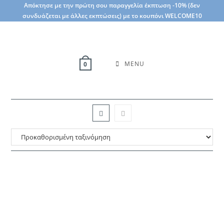
Skip
Απόκτησε με την πρώτη σου παραγγελία έκπτωση -10% (δεν
συνδυάζεται με άλλες εκπτώσεις) με το κουπόνι WELCOME10
to
content
MENU
0