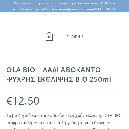
Skip
Απόκτησε με την πρώτη σου παραγγελία έκπτωση -10% (δεν
συνδυάζεται με άλλες εκπτώσεις) με το κουπόνι WELCOME10
to
content
MENU
0
OLA BIO | ΛΑΔΙ ΑΒΟΚΑΝΤΟ
ΨΥΧΡΗΣ ΕΚΘΛΙΨΗΣ ΒΙΟ 250ml
€
12.50
Το βιολογικό λάδι από αβοκάντο ψυχρής έκθλιψης OLA BIO,
με φρουτώδη, λεπτή και απαλή γεύση, είναι εύκολο να