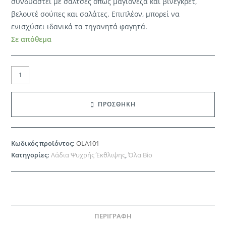
συνδυαστεί με σάλτσες όπως μαγιονέζα και βινεγκρέτ,
βελουτέ σούπες και σαλάτες. Επιπλέον, μπορεί να
ενισχύσει ιδανικά τα τηγανητά φαγητά.
Σε απόθεμα
OLA
BIO
|
ΠΡΟΣΘΗΚΗ
ΛΑΔΙ
ΑΒΟΚΑΝΤΟ
ΨΥΧΡΗΣ
Κωδικός προϊόντος:
OLA101
ΕΚΘΛΙΨΗΣ
Κατηγορίες:
Λάδια Ψυχρής Έκθλιψης
,
Όλα Bio
ΒΙΟ
250ml
ποσότητα
ΠΕΡΙΓΡΑΦΉ