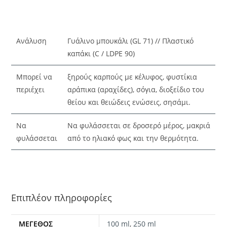
Ανάλυση
Γυάλινο μπουκάλι (GL 71) // Πλαστικό
καπάκι (C / LDPE 90)
Μπορεί να
ξηρούς καρπούς με κέλυφος, φυστίκια
περιέχει
αράπικα (αραχίδες), σόγια, διοξείδιο του
θείου και θειώδεις ενώσεις, σησάμι.
Να
Να φυλάσσεται σε δροσερό μέρος, μακριά
φυλάσσεται
από το ηλιακό φως και την θερμότητα.
Επιπλέον πληροφορίες
ΜΈΓΕΘΟΣ
100 ml
,
250 ml